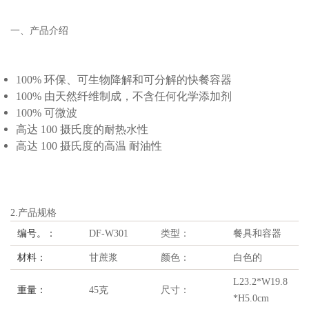
一、产品介绍
100% 环保、可生物降解和可分解的快餐容器
100% 由天然纤维制成，不含任何化学添加剂
100% 可微波
高达 100 摄氏度的耐热水性
高达 100 摄氏度的高温 耐油性
2.产品规格
编号。：
DF-W301
类型：
餐具和容器
材料：
甘蔗浆
颜色：
白色的
L23.2*W19.8
重量：
45克
尺寸：
*H5.0cm