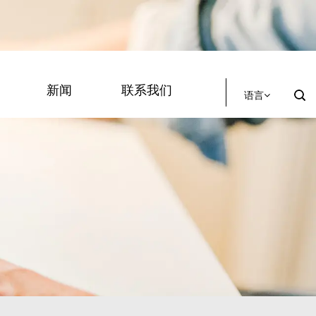
新闻
联系我们
语言