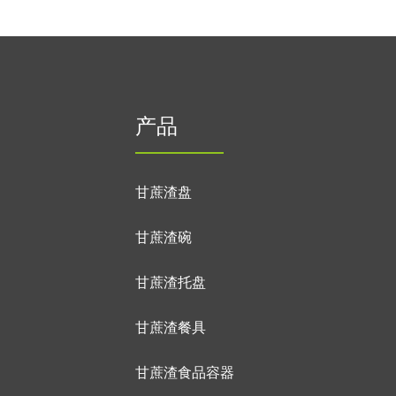
产品
甘蔗渣盘
甘蔗渣碗
甘蔗渣托盘
甘蔗渣餐具
甘蔗渣食品容器