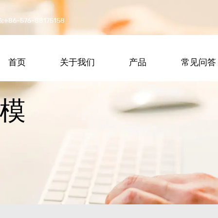
;+86-576-88175158
首页
关于我们
产品
常见问答
模